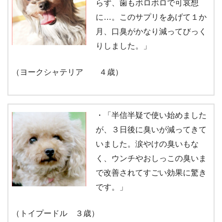
らず、歯もボロボロで可哀想
に…。このサプリをあげて１か
月、口臭がかなり減ってびっく
りしました。」
（ヨークシャテリア ４歳）
・「半信半疑で使い始めました
が、３日後に臭いが減ってきて
いました。涙やけの臭いもな
く、ウンチやおしっこの臭いま
で改善されてすごい効果に驚き
です。」
（トイプードル ３歳）