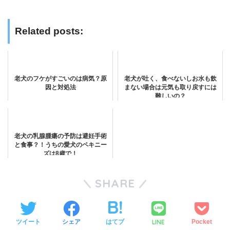
Related posts:
老犬のフケがすごいのは病気？原
老犬が吐く、食べないしお水も飲
因と対処法
まない場合は元気も取り戻すには
難しいの？
老犬の乳腺腫瘍の予防は避妊手術
と食事？！うちの愛犬のペキニー
ズは8歳で！
SHARE
LINE
ツイート
シェア
はてブ
Pocket